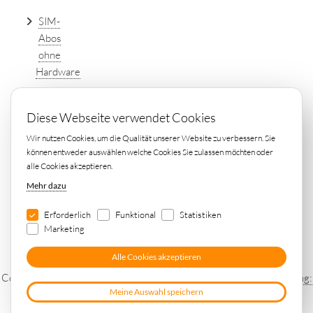
SIM-
Abos
ohne
Hardware
DSL
Diese Webseite verwendet Cookies
Tarife
Wir nutzen Cookies, um die Qualität unserer Website zu verbessern. Sie
einfach
können entweder auswählen welche Cookies Sie zulassen möchten oder
online
alle Cookies akzeptieren.
vergleichen
Mehr dazu
Erforderlich
Funktional
Statistiken
Marketing
Alle Cookies akzeptieren
Copyright © 2026 by
Elin Consulting S.à r.l.
-
Webdesign und Hosting:
Meine Auswahl speichern
3W.LU, Agentur für Digitales Marketing in Luxemburg