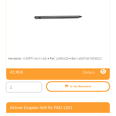
Hersteller: WORTMANN AG • Ref.: 1480420 • EAN 4039407083022
Details
41,90 €
In den Warenkorb
Aktiver Eingabe-Stift für PAD 1201