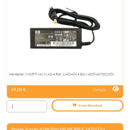
Hersteller: WORTMANN AG • Ref.: 1480486 • EAN 4039407032686
Details
49,00 €
In den Warenkorb
Power Supply 65W Slim NB MOBILE 1470/T/U