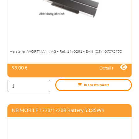
Hersteller: WORTMANN AG • Ref.: 1480281 • EAN 4039407072750
Details
99,00 €
In den Warenkorb
NB MOBILE 1778/1778R Battery 53,35Wh