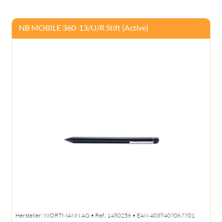
NB MOBILE 360-13/U/R Stift (Active)
Hersteller: WORTMANN AG • Ref.: 1480256 • EAN 4039407067701