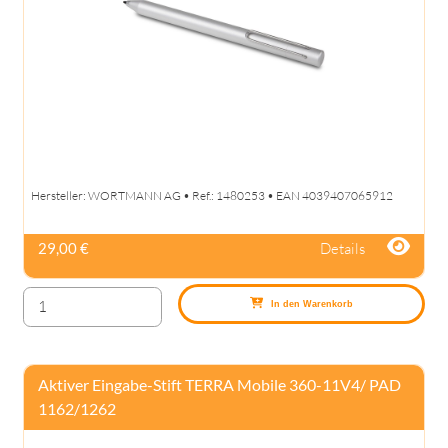
Hersteller: WORTMANN AG • Ref.: 1480253 • EAN 4039407065912
Details
29,00 €
In den Warenkorb
Aktiver Eingabe-Stift TERRA Mobile 360-11V4/ PAD
1162/1262