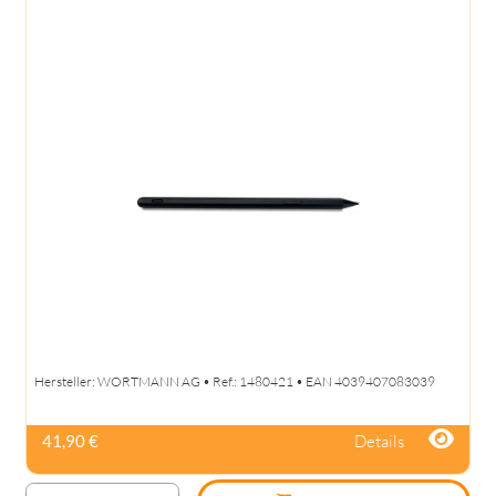
Hersteller: WORTMANN AG • Ref.: 1480421 • EAN 4039407083039
Details
41,90 €