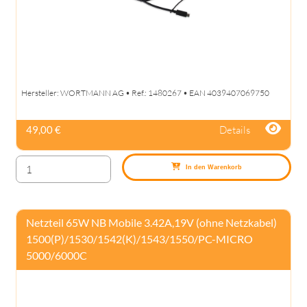
Hersteller: WORTMANN AG • Ref.: 1480267 • EAN 4039407069750
Details
49,00 €
In den Warenkorb
Netzteil 65W NB Mobile 3.42A,19V (ohne Netzkabel)
1500(P)/1530/1542(K)/1543/1550/PC-MICRO
5000/6000C