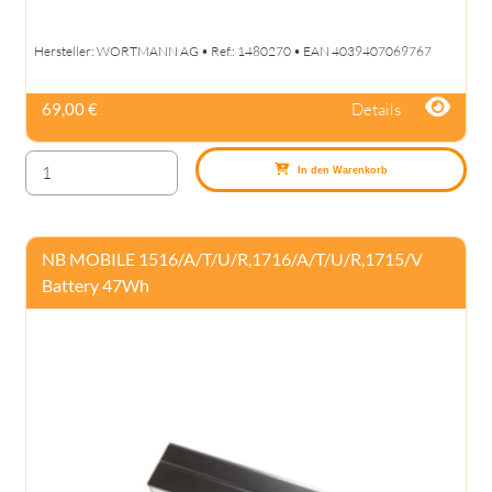
Hersteller: WORTMANN AG • Ref.: 1480270 • EAN 4039407069767
Details
69,00 €
In den Warenkorb
NB MOBILE 1516/A/T/U/R,1716/A/T/U/R,1715/V
Battery 47Wh