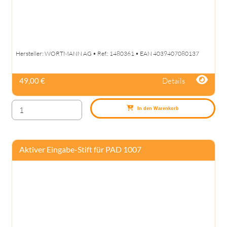
Hersteller: WORTMANN AG • Ref.: 1480361 • EAN 4039407080137
Details
49,00 €
In den Warenkorb
Aktiver Eingabe-Stift für PAD 1007