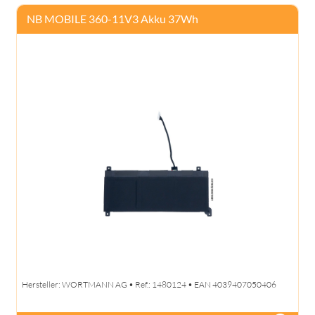
NB MOBILE 360-11V3 Akku 37Wh
Hersteller: WORTMANN AG • Ref.: 1480124 • EAN 4039407050406