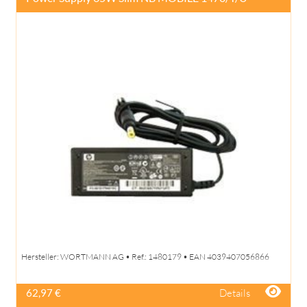
Hersteller: WORTMANN AG • Ref.: 1480179 • EAN 4039407056866
Details
62,97 €