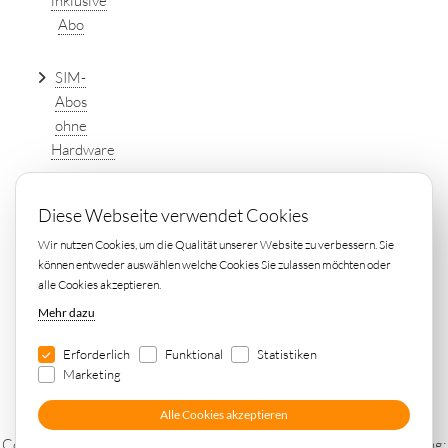
inklusive
Abo
SIM-
Abos
ohne
Hardware
DSL
Diese Webseite verwendet Cookies
Tarife
Wir nutzen Cookies, um die Qualität unserer Website zu verbessern. Sie
einfach
können entweder auswählen welche Cookies Sie zulassen möchten oder
online
alle Cookies akzeptieren.
vergleichen
Mehr dazu
Erforderlich
Funktional
Statistiken
Marketing
Alle Cookies akzeptieren
Copyright © 2026 by
Elin Consulting S.à r.l.
-
Webdesign und Hosting: