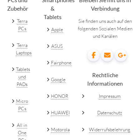
PCs und
Smartphones
Bleiben Sie mit uns in
Zubehör
&
Verbindung
Tablets
Terra
Sie finden uns auch auf den
PCs
folgenden Sozialen Medien
Apple
und Kanälen
Terra
ASUS
Laptops
Fairphone
Tablets
Rechtliche
und
Google
Informationen
PADs
HONOR
Impressum
Micro
PCs
HUAWEI
Datenschutz
All in
Motorola
Widerrufsbelehrung
One