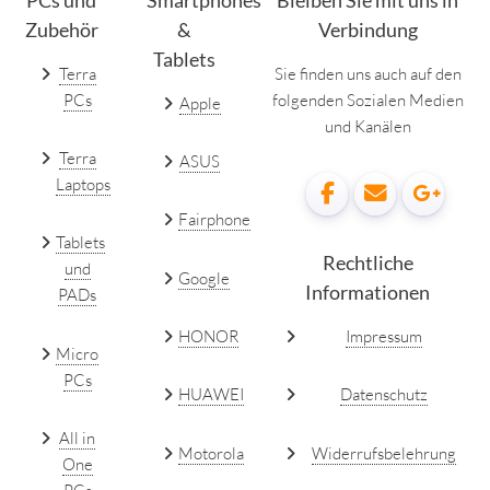
PCs und
Smartphones
Bleiben Sie mit uns in
Zubehör
&
Verbindung
Tablets
Terra
Sie finden uns auch auf den
PCs
folgenden Sozialen Medien
Apple
und Kanälen
Terra
ASUS
Laptops
Fairphone
Tablets
Rechtliche
und
Google
Informationen
PADs
HONOR
Impressum
Micro
PCs
HUAWEI
Datenschutz
All in
Motorola
Widerrufsbelehrung
One