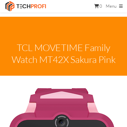
0
Menu
TCL MOVETIME Family
Watch MT42X Sakura Pink