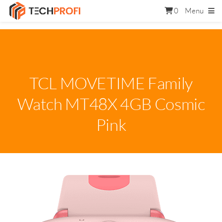
0
Menu
TCL MOVETIME Family
Watch MT48X 4GB Cosmic
Pink