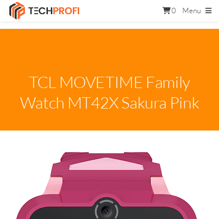
0
Menu
TCL MOVETIME Family
Watch MT42X Sakura Pink