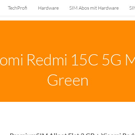
TechProfi
Hardware
SIM Abos mit Hardware
SI
aomi Redmi 15C 5G M
Green