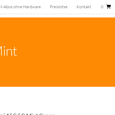
M-Abos ohne Hardware
Preislotse
Kontakt
0
int