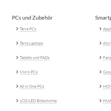
PCs und Zubehör
Smartp
Terra PCs
Appl
Terra Laptops
ASU
Tablets und PADs
Fair
Micro PCs
Goo
All in One PCs
HO
LCD/LED Bildschirme
HUA