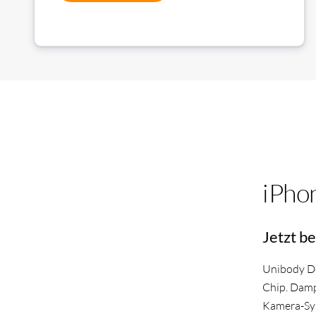
iPho
Jetzt be
Unibody De
Chip. Dampf
Kamera-Sy