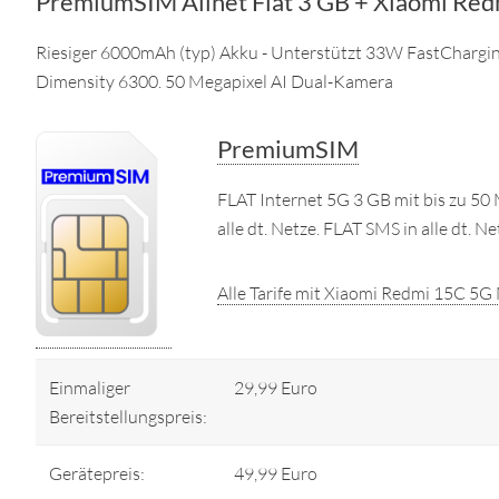
PremiumSIM Allnet Flat 3 GB + Xiaomi Re
Riesiger 6000mAh (typ) Akku - Unterstützt 33W FastChargin
Dimensity 6300. 50 Megapixel AI Dual-Kamera
PremiumSIM
FLAT Internet 5G 3 GB mit bis zu 50 
alle dt. Netze. FLAT SMS in alle dt. N
Alle Tarife mit Xiaomi Redmi 15C 5G
Einmaliger
29,99 Euro
Bereitstellungspreis:
Gerätepreis:
49,99 Euro