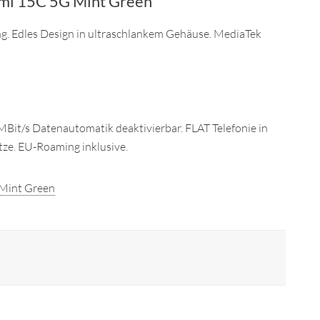
dmi 15C 5G Mint Green
g. Edles Design in ultraschlankem Gehäuse. MediaTek
MBit/s Datenautomatik deaktivierbar. FLAT Telefonie in
etze. EU-Roaming inklusive.
 Mint Green