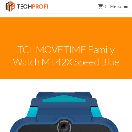
0
Menu
TCL MOVETIME Family
Watch MT42X Speed Blue