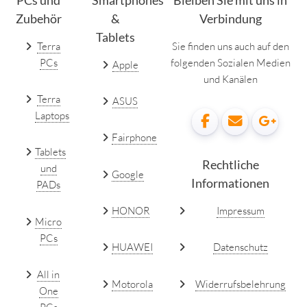
PCs und
Smartphones
Bleiben Sie mit uns in
Zubehör
&
Verbindung
Tablets
Terra
Sie finden uns auch auf den
PCs
folgenden Sozialen Medien
Apple
und Kanälen
Terra
ASUS
Laptops
Fairphone
Tablets
Rechtliche
und
Google
Informationen
PADs
HONOR
Impressum
Micro
PCs
HUAWEI
Datenschutz
All in
Motorola
Widerrufsbelehrung
One