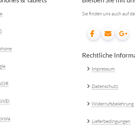
hones & Tablets
Bleiben Sie mit un
e
Sie finden uns auch auf 
S
phone
Rechtliche Inform
gle
Impressum
NOR
Datenschutz
WEI
Widerrufsbelehrung
orola
Lieferbedingungen