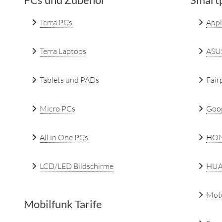
PCs und Zubehör
Smartp
Terra PCs
Appl
Terra Laptops
ASU
Tablets und PADs
Fair
Micro PCs
Goo
All in One PCs
HO
LCD/LED Bildschirme
HUA
Mot
Mobilfunk Tarife