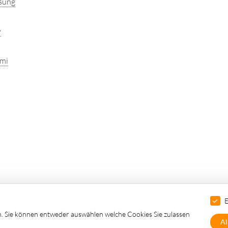
sung
y
mi
sulting S.à r.l.
-
Webdesign und Hosting: 3W.LU, Agentur für Digi
E
n. Sie können entweder auswählen welche Cookies Sie zulassen
Al