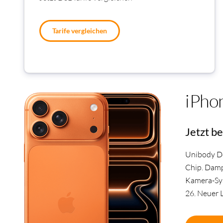
Tarife vergleichen
iPho
Jetzt be
Unibody De
Chip. Dampf
Kamera-Sy
26. Neuer 