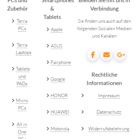
PCs und
Smartphones
Bleiben Sie mit uns in
Zubehör
&
Verbindung
Tablets
Terra
Sie finden uns auch auf den
PCs
folgenden Sozialen Medien
Apple
und Kanälen
Terra
ASUS
Laptops
Fairphone
Tablets
Rechtliche
und
Google
Informationen
PADs
HONOR
Impressum
Micro
PCs
HUAWEI
Datenschutz
All in
Motorola
Widerrufsbelehrung
One