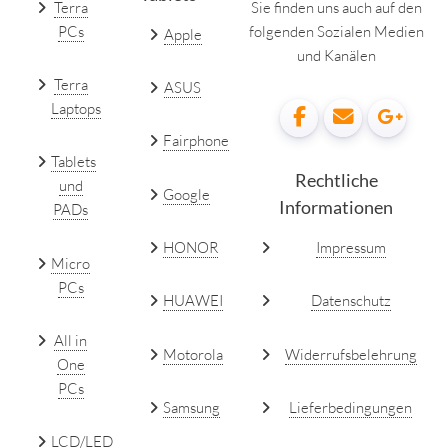
Terra
Sie finden uns auch auf den
PCs
folgenden Sozialen Medien
Apple
und Kanälen
Terra
ASUS
Laptops
Fairphone
Tablets
Rechtliche
und
Google
Informationen
PADs
HONOR
Impressum
Micro
PCs
HUAWEI
Datenschutz
All in
Motorola
Widerrufsbelehrung
One
PCs
Samsung
Lieferbedingungen
LCD/LED