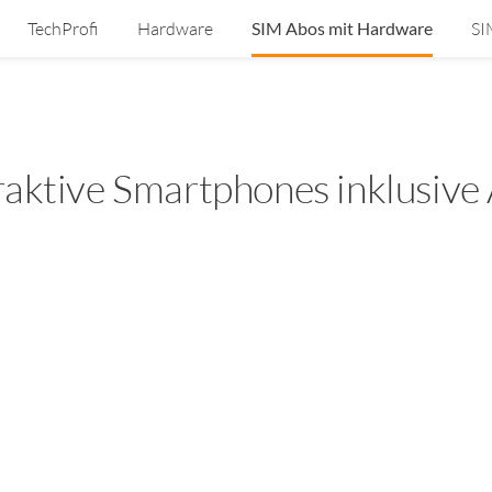
TechProfi
Hardware
SIM Abos mit Hardware
SI
raktive Smartphones inklusive