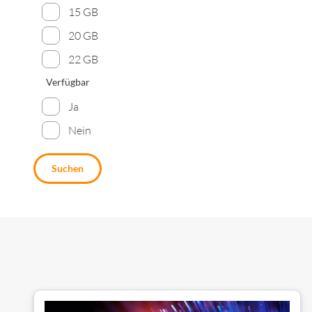
15 GB
20 GB
22 GB
Verfügbar
Ja
Nein
Suchen