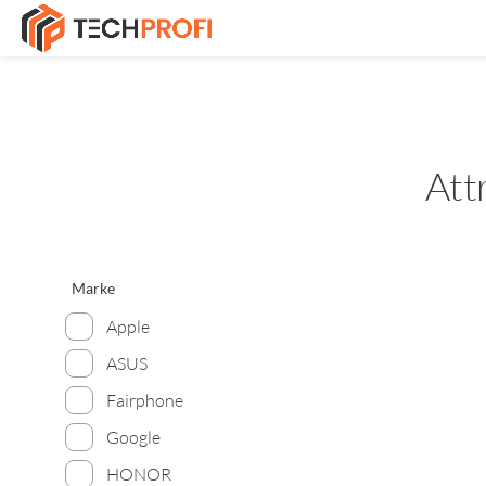
Att
Marke
Apple
ASUS
Fairphone
Google
HONOR