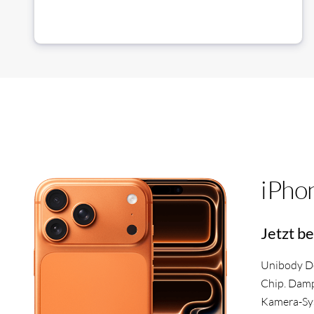
iPho
Jetzt be
Unibody De
Chip. Dampf
Kamera-Sy