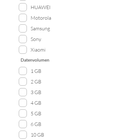
HUAWEI
Motorola
Samsung
Sony
Xiaomi
Datenvolumen
1 GB
2 GB
3 GB
4 GB
5 GB
6 GB
10 GB