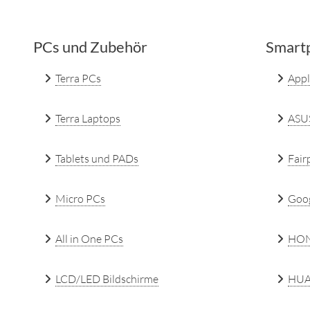
PCs und Zubehör
Smartp
Terra PCs
Appl
Terra Laptops
ASU
Tablets und PADs
Fair
Micro PCs
Goo
All in One PCs
HO
LCD/LED Bildschirme
HUA