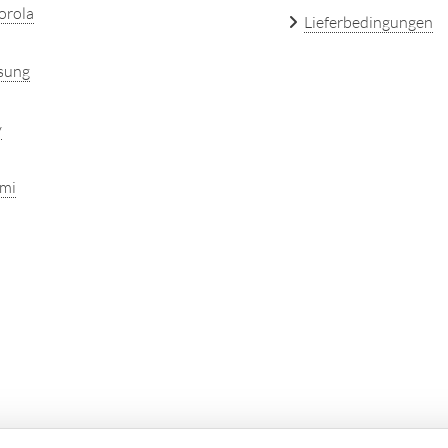
orola
Lieferbedingungen
sung
y
mi