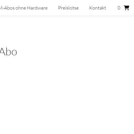
M-Abos ohne Hardware
Preislotse
Kontakt
0
 Abo