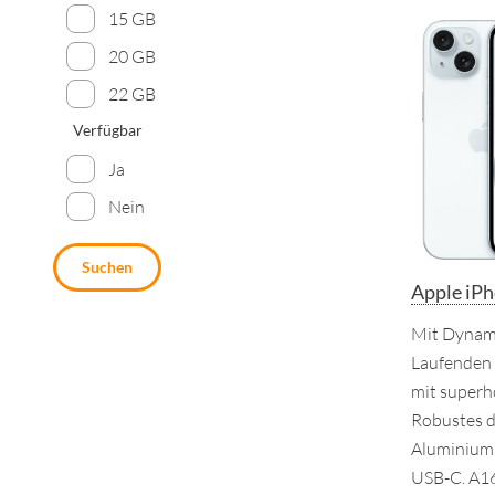
15 GB
20 GB
22 GB
Verfügbar
Ja
Nein
Suchen
Apple iP
Mit Dynami
Laufenden
mit superh
Robustes d
Aluminium 
USB-C. A16