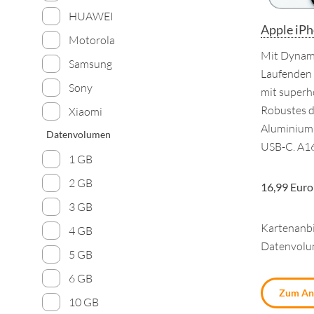
HUAWEI
Apple iP
Motorola
Mit Dynami
Samsung
Laufenden
Sony
mit superh
Robustes d
Xiaomi
Aluminium 
Datenvolumen
USB-C. A16
1 GB
2 GB
16,99 Euro
3 GB
Kartenanbi
4 GB
Datenvol
5 GB
6 GB
Zum An
10 GB