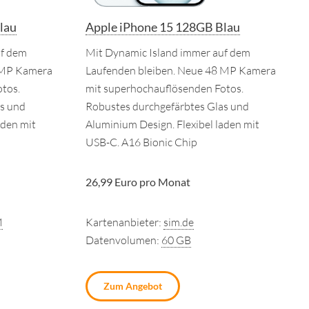
lau
Apple iPhone 15 128GB Blau
uf dem
Mit Dynamic Island immer auf dem
 MP Kamera
Laufenden bleiben. Neue 48 MP Kamera
tos.
mit superhochauflösenden Fotos.
s und
Robustes durchgefärbtes Glas und
aden mit
Aluminium Design. Flexibel laden mit
USB-C. A16 Bionic Chip
26,99 Euro pro Monat
M
Kartenanbieter:
sim.de
Datenvolumen:
60 GB
Zum Angebot