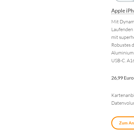
Apple iP
Mit Dynami
Laufenden
mit superh
Robustes d
Aluminium 
USB-C. A16
26,99 Euro
Kartenanbi
Datenvol
Zum An