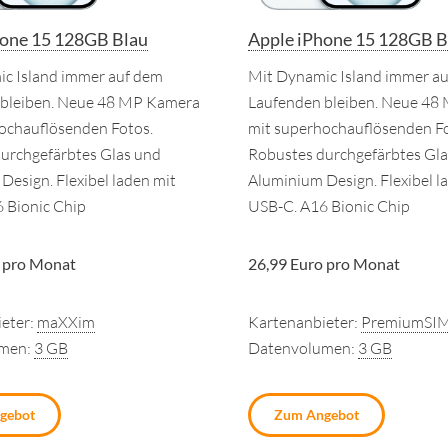
hone 15 128GB Blau
Apple iPhone 15 128GB B
c Island immer auf dem
Mit Dynamic Island immer a
 bleiben. Neue 48 MP Kamera
Laufenden bleiben. Neue 48
ochauflösenden Fotos.
mit superhochauflösenden Fo
urchgefärbtes Glas und
Robustes durchgefärbtes Gla
Design. Flexibel laden mit
Aluminium Design. Flexibel l
 Bionic Chip
USB-C. A16 Bionic Chip
 pro Monat
26,99 Euro pro Monat
eter:
maXXim
Kartenanbieter:
PremiumSI
umen:
3 GB
Datenvolumen:
3 GB
gebot
Zum Angebot