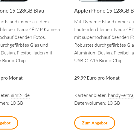
hone 15 128GB Blau
Apple iPhone 15 128GB B
c Island immer auf dem
Mit Dynamic Island immer a
 bleiben. Neue 48 MP Kamera
Laufenden bleiben. Neue 48
ochauflösenden Fotos.
mit superhochauflösenden Fo
urchgefärbtes Glas und
Robustes durchgefärbtes Gla
Design. Flexibel laden mit
Aluminium Design. Flexibel l
 Bionic Chip
USB-C. A16 Bionic Chip
 pro Monat
29,99 Euro pro Monat
eter:
sim24.de
Kartenanbieter:
handyvertra
umen:
10 GB
Datenvolumen:
10 GB
gebot
Zum Angebot