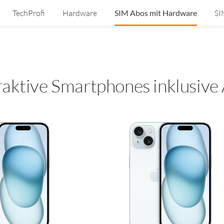
TechProfi
Hardware
SIM Abos mit Hardware
SI
raktive Smartphones inklusive