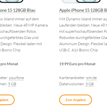
hone 15 128GB Blau
Apple iPhone 15 128GB B
c Island immer auf dem
Mit Dynamic Island immer a
 bleiben. Neue 48 MP Kamera
Laufenden bleiben. Neue 48
ochauflösenden Fotos.
mit superhochauflösenden Fo
urchgefärbtes Glas und
Robustes durchgefärbtes Gla
Design. Flexibel laden mit
Aluminium Design. Flexibel l
 Bionic Chip
USB-C. A16 Bionic Chip
 pro Monat
19,99 Euro pro Monat
eter:
yourfone
Kartenanbieter:
sim.de
umen:
5 GB
Datenvolumen:
3 GB
gebot
Zum Angebot