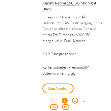
Xiaomi Redmi 15C 5G Midnight
Black
Riesiger 6000mAh (typ) Akku -
Unterstützt 33W FastCharging. Edles
Design in ultraschlankem Gehäuse.
MediaTek Dimensity 6300. 50
Megapixel AI Dual-Kamera
6,99 Euro pro Monat
Kartenanbieter:
PremiumSIM
Datenvolumen:
5 GB
Zum Angebot
...
1
2
26