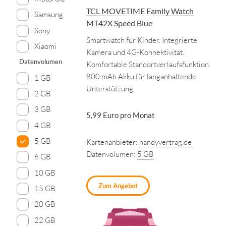
TCL MOVETIME Family Watch
Samsung
MT42X Speed Blue
Sony
Smartwatch für Kinder. Integrierte
Xiaomi
Kamera und 4G-Konnektivität.
Datenvolumen
Komfortable Standortverlaufsfunktion.
800 mAh Akku für langanhaltende
1 GB
Unterstützung
2 GB
3 GB
5,99 Euro pro Monat
4 GB
5 GB
Kartenanbieter:
handyvertrag.de
Datenvolumen:
5 GB
6 GB
10 GB
Zum Angebot
15 GB
20 GB
22 GB