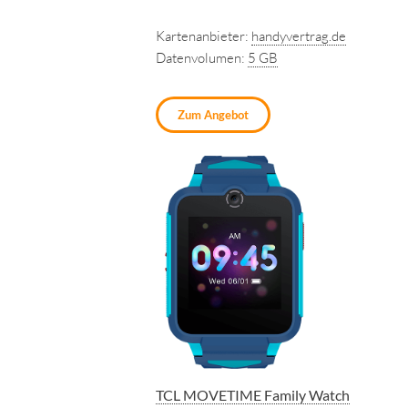
Kartenanbieter:
handyvertrag.de
Datenvolumen:
5 GB
Zum Angebot
TCL MOVETIME Family Watch