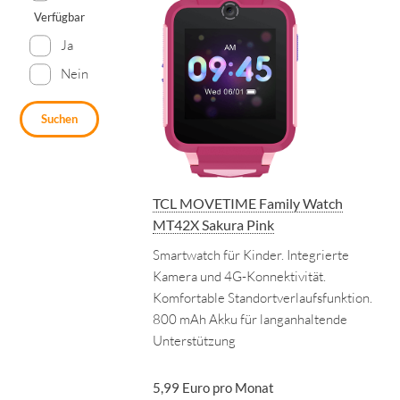
Verfügbar
Ja
Nein
Suchen
TCL MOVETIME Family Watch
MT42X Sakura Pink
Smartwatch für Kinder. Integrierte
Kamera und 4G-Konnektivität.
Komfortable Standortverlaufsfunktion.
800 mAh Akku für langanhaltende
Unterstützung
5,99 Euro pro Monat