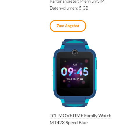
Kartenanbieter:
PremiumSIM
Datenvolumen:
5 GB
Zum Angebot
TCL MOVETIME Family Watch
MT42X Speed Blue