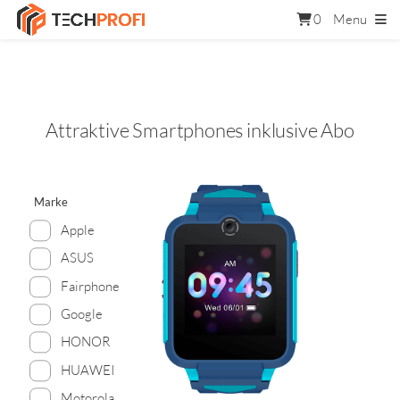
0
Menu
Attraktive Smartphones inklusive Abo
Marke
Apple
ASUS
Fairphone
Google
HONOR
HUAWEI
Motorola