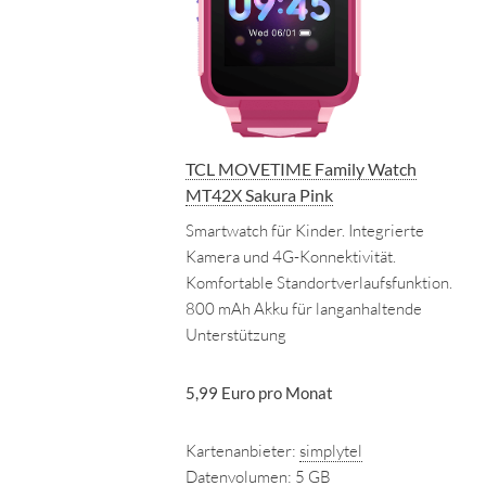
TCL MOVETIME Family Watch
MT42X Sakura Pink
Smartwatch für Kinder. Integrierte
Kamera und 4G-Konnektivität.
Komfortable Standortverlaufsfunktion.
800 mAh Akku für langanhaltende
Unterstützung
5,99 Euro pro Monat
Kartenanbieter:
simplytel
Datenvolumen:
5 GB