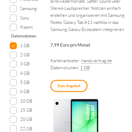
Bildwiederholrate. Satter Sound über
Stereo-Lautsprecher. Notizen einfach
Samsung
erstellen und organisieren mit Samsung
Sony
Notes. Galaxy Tab A11 nahtlos in das
Xiaomi
Samsung Galaxy Ecosystem integrieren
Datenvolumen
7,99 Euro pro Monat
1 GB
2 GB
Kartenanbieter:
handyvertrag.de
3 GB
Datenvolumen:
1 GB
4 GB
5 GB
Zum Angebot
6 GB
10 GB
15 GB
20 GB
22 GB