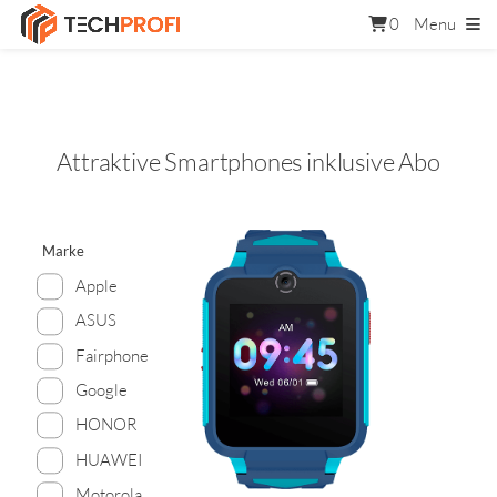
0
Menu
Attraktive Smartphones inklusive Abo
Marke
Apple
ASUS
Fairphone
Google
HONOR
HUAWEI
Motorola