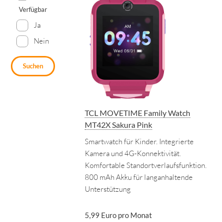
Verfügbar
Ja
Nein
Suchen
TCL MOVETIME Family Watch
MT42X Sakura Pink
Smartwatch für Kinder. Integrierte
Kamera und 4G-Konnektivität.
Komfortable Standortverlaufsfunktion.
800 mAh Akku für langanhaltende
Unterstützung
5,99 Euro pro Monat