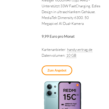
Riesiger 6000mAh (typ) Akku -
Unterstützt 33W FastCharging. Edles
Design in ultraschlankem Gehäuse.
MediaTek Dimensity 6300. 50
Megapixel AI Dual-Kamera
9,99 Euro pro Monat
Kartenanbieter:
handyvertrag.de
Datenvolumen:
10 GB
Zum Angebot