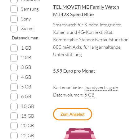
TCL MOVETIME Family Watch
Samsung
MT42X Speed Blue
Sony
Smartwatch für Kinder. Integrierte
Xiaomi
Kamera und 4G-Konnektivität.
Datenvolumen
Komfortable Standortverlaufsfunktion.
800 mAh Akku für langanhaltende
1 GB
Unterstützung
2 GB
3 GB
5,99 Euro pro Monat
4 GB
5 GB
Kartenanbieter:
handyvertrag.de
Datenvolumen:
5 GB
6 GB
10 GB
Zum Angebot
15 GB
20 GB
22 GB