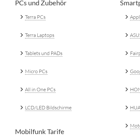
PCs und Zubehör
Smartp
Terra PCs
Appl
Terra Laptops
ASU
Tablets und PADs
Fair
Micro PCs
Goo
All in One PCs
HO
LCD/LED Bildschirme
HUA
Mot
Mobilfunk Tarife