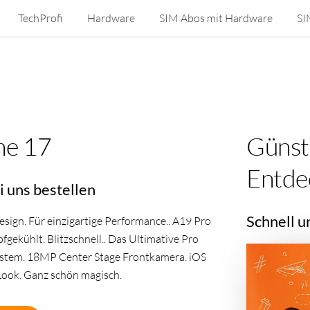
TechProfi
Hardware
SIM Abos mit Hardware
SI
ne 17
Günst
Entde
i uns bestellen
Schnell u
sign. Für einzigartige Performance.. A19 Pro
gekühlt. Blitzschnell.. Das Ultimative Pro
stem. 18MP Center Stage Frontkamera. iOS
Look. Ganz schön magisch.