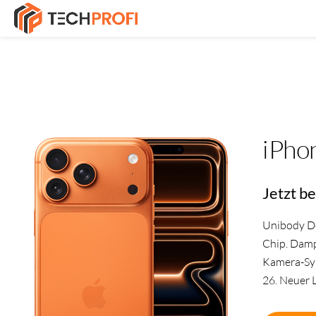
iPho
Jetzt be
Unibody De
Chip. Dampf
Kamera-Sy
26. Neuer 