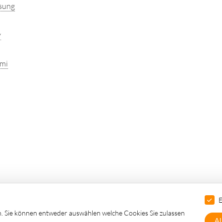
sung
y
mi
sulting S.à r.l.
-
Webdesign und Hosting: 3W.LU, Agentur für Digi
E
n. Sie können entweder auswählen welche Cookies Sie zulassen
Al